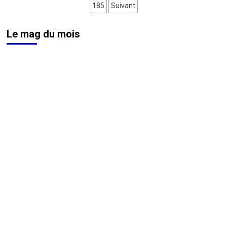
durer
des
185
Suivant
publications
Le mag du mois