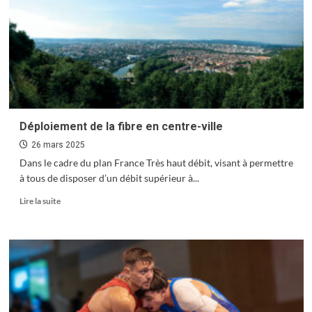
rames
plus
grandes
pour
les
usagers
du
tramway
Déploiement de la fibre en centre-ville
26 mars 2025
Dans le cadre du plan France Très haut débit, visant à permettre
à tous de disposer d’un débit supérieur à...
En
Lire la suite
savoir
plus
sur
Déploiement
de
la
fibre
en