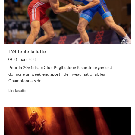
centre-
ville
L’élite de la lutte
26 mars 2025
Pour la 20e fois, le Club Pugilistique Bisontin organise à
domicile un week-end sportif de niveau national, les
Championnats de...
En
Lire la suite
savoir
plus
sur
L’élite
de
la
lutte