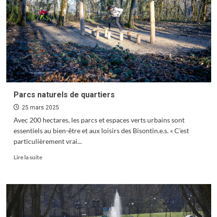
n’roll
Parcs naturels de quartiers
25 mars 2025
Avec 200 hectares, les parcs et espaces verts urbains sont
essentiels au bien-être et aux loisirs des Bisontin.e.s. « C’est
particulièrement vrai...
En
Lire la suite
savoir
plus
sur
Parcs
naturels
de