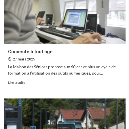
Le Camping Les Lacs d’Osselle
officiellement classé 2 étoiles
1
« Bric à brac », vibrante expo
Connecté à tout âge
2
27 mars 2025
La Maison des Séniors propose aux 60 ans et plus un cycle de
formation à l’utilisation des outils numériques, pour...
Mardis des Rives, joyeuses dérives
En
Lire la suite
3
savoir
plus
sur
Connecté
à
Un été royal à la Citadelle
tout
4
âge