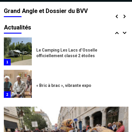
nuls
Grand Angle et Dossier du BVV
9 avril 2025
Sensationnelles Grandes Heures Nature
Actualités
7
Le Camping Les Lacs d’Osselle
officiellement classé 2 étoiles
1
« Bric à brac », vibrante expo
2
Actualités
Mardis des Rives, joyeuses dérives
3