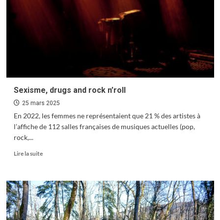
Sexisme, drugs and rock n’roll
25 mars 2025
En 2022, les femmes ne représentaient que 21 % des artistes à
l’affiche de 112 salles françaises de musiques actuelles (pop,
rock,...
En
Lire la suite
savoir
plus
sur
Sexisme,
drugs
and
rock