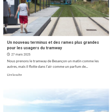
Art et design au rendez-vous de l’horlogerie
5
Culture : save the date
Un nouveau terminus et des rames plus grandes
6
pour les usagers du tramway
27 mars 2025
Nous prenons le tramway de Besançon un matin comme les
autres, mais il flotte dans l’air comme un parfum de...
Sensationnelles Grandes Heures Nature
7
En
Lire la suite
savoir
plus
sur
Un
nouveau
terminus
et
des