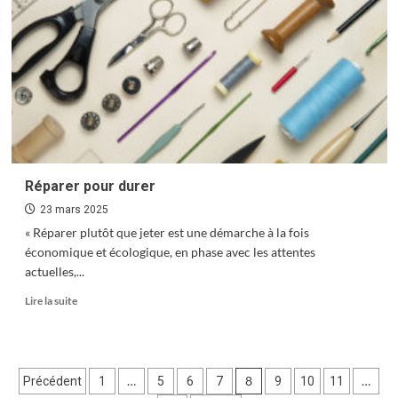
venu
de
l’espace
public
Réparer pour durer
23 mars 2025
« Réparer plutôt que jeter est une démarche à la fois
économique et écologique, en phase avec les attentes
actuelles,...
En
Lire la suite
savoir
plus
sur
Réparer
Pagination
…
8
…
Précédent
1
5
6
7
9
10
11
pour