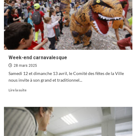
Un été royal à la Citadelle
4
Art et design au rendez-vous de l’horlogerie
Week-end carnavalesque
5
28 mars 2025
Samedi 12 et dimanche 13 avril, le Comité des fêtes de la Ville
nous invite à son grand et traditionnel...
Culture : save the date
En
Lire la suite
6
savoir
plus
sur
Week-
end
Sensationnelles Grandes Heures Nature
carnavalesque
7