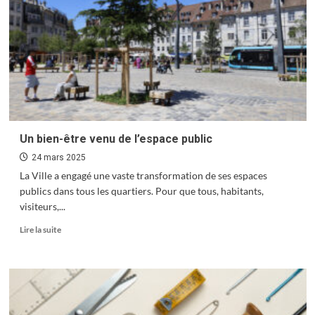
fontaines
Un bien-être venu de l’espace public
24 mars 2025
La Ville a engagé une vaste transformation de ses espaces
publics dans tous les quartiers. Pour que tous, habitants,
visiteurs,...
En
Lire la suite
savoir
plus
sur
Un
bien-
être