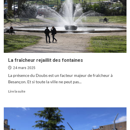
quartiers
La fraîcheur rejaillit des fontaines
24 mars 2025
La présence du Doubs est un facteur majeur de fraîcheur à
Besançon. Et si toute la ville ne peut pas...
En
Lire la suite
savoir
plus
sur
La
fraîcheur
rejaillit
des