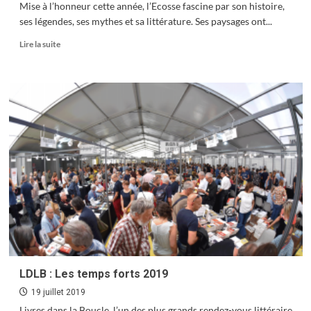
Mise à l’honneur cette année, l’Ecosse fascine par son histoire,
ses légendes, ses mythes et sa littérature. Ses paysages ont...
En
Lire la suite
savoir
plus
sur
Livres
dans
la
Boucle
ose
l’Ecosse
LDLB : Les temps forts 2019
19 juillet 2019
Livres dans la Boucle, l’un des plus grands rendez-vous littéraire