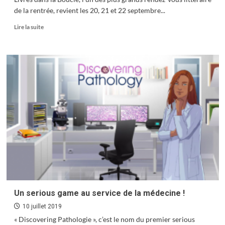
de la rentrée, revient les 20, 21 et 22 septembre...
En
Lire la suite
savoir
plus
sur
LDLB
:
Les
temps
forts
2019
Un serious game au service de la médecine !
10 juillet 2019
« Discovering Pathologie », c’est le nom du premier serious