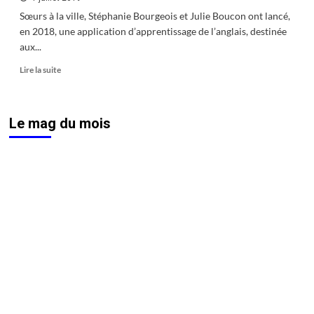
Sœurs à la ville, Stéphanie Bourgeois et Julie Boucon ont lancé,
en 2018, une application d’apprentissage de l’anglais, destinée
aux...
En
Lire la suite
savoir
plus
sur
Le mag du mois
Holy
Owly,
la
«
chouette
»
appli
bisontine
pour
apprendre
l’anglais