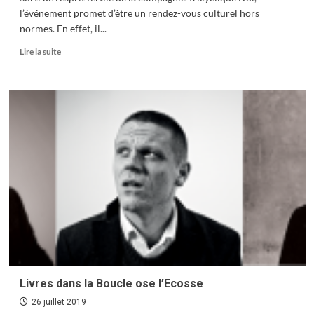
l’événement promet d’être un rendez-vous culturel hors
normes. En effet, il...
En
Lire la suite
savoir
plus
sur
L’instant
T
:
l’éphémère
dure
24
heures…
Livres dans la Boucle ose l’Ecosse
26 juillet 2019