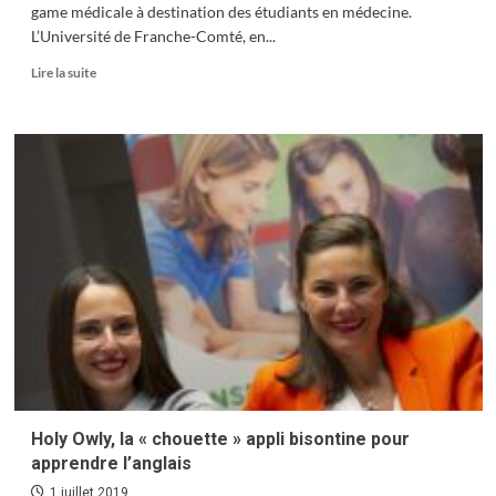
game médicale à destination des étudiants en médecine.
L’Université de Franche-Comté, en...
En
Lire la suite
savoir
plus
sur
Un
serious
game
au
service
de
la
médecine
!
Holy Owly, la « chouette » appli bisontine pour
apprendre l’anglais
1 juillet 2019