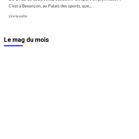
C’est à Besançon, au Palais des sports, que...
En
Lire la suite
savoir
plus
sur
Le mag du mois
Floorball
:
sport
de
crosse
en
plein
essor