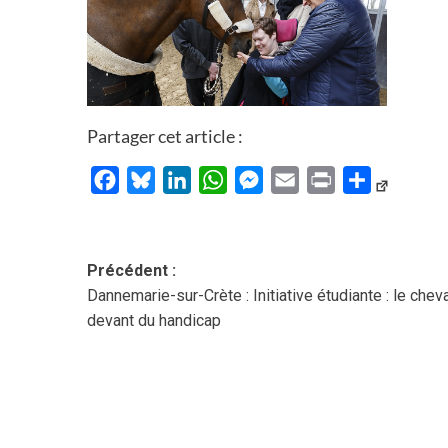
Partager cet article :
Facebook
Bluesky
LinkedIn
WhatsApp
Messenger
Email
Print
Partager
Navigation
Précédent :
Dannemarie-sur-Crète : Initiative étudiante : le cheva
d’article
devant du handicap