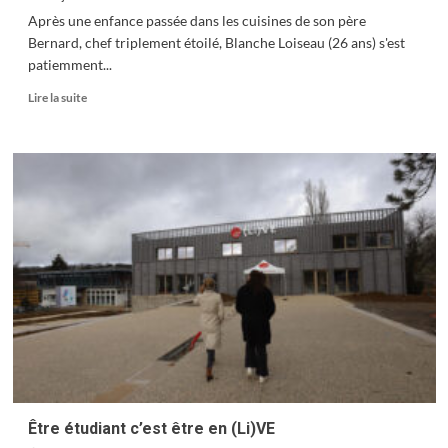
Après une enfance passée dans les cuisines de son père
Bernard, chef triplement étoilé, Blanche Loiseau (26 ans) s'est
patiemment...
En
Lire la suite
savoir
plus
sur
Blanche
Loiseau
prend
son
envol
Être étudiant c’est être en (Li)VE