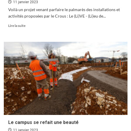
11 janvier 2023
Voilà un projet venant parfaire le palmarès des installations et
activités proposées par le Crous : Le (Li)VE - (Li)eu de...
En
Lire la suite
savoir
plus
sur
Être
étudiant
c’est
être
en
(Li)VE
Le campus se refait une beauté
11 janvier 2023