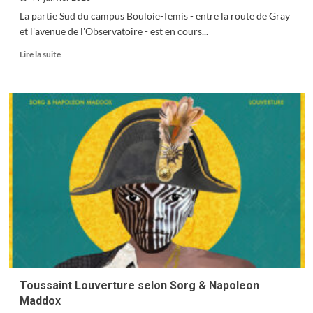
La partie Sud du campus Bouloie-Temis - entre la route de Gray
et l'avenue de l'Observatoire - est en cours...
En
Lire la suite
savoir
plus
sur
Le
campus
se
refait
une
beauté
Toussaint Louverture selon Sorg & Napoleon
Maddox