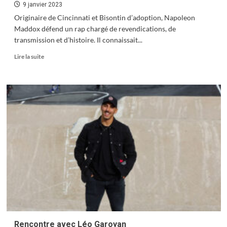
9 janvier 2023
Originaire de Cincinnati et Bisontin d’adoption, Napoleon
Maddox défend un rap chargé de revendications, de
transmission et d’histoire. Il connaissait...
En
Lire la suite
savoir
plus
sur
Toussaint
Louverture
selon
Sorg
&
Napoleon
Maddox
Rencontre avec Léo Garoyan