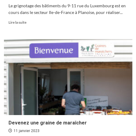
Le grignotage des bâtiments du 9-11 rue du Luxembourg est en
cours dans le secteur Ile-de-France à Planoise, pour réaliser...
En
Lire la suite
savoir
plus
sur
Planoise
:
Les
Charmettes
laissent
place
au
numérique
Devenez une graine de maraîcher
11 janvier 2023