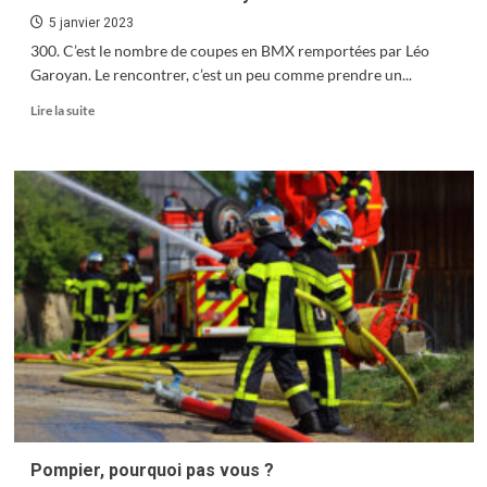
5 janvier 2023
300. C’est le nombre de coupes en BMX remportées par Léo
Garoyan. Le rencontrer, c’est un peu comme prendre un...
En
Lire la suite
savoir
plus
sur
Rencontre
avec
Léo
Garoyan
Pompier, pourquoi pas vous ?