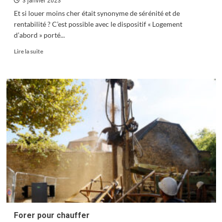
3 janvier 2023
Et si louer moins cher était synonyme de sérénité et de
rentabilité ? C’est possible avec le dispositif « Logement
d’abord » porté...
En
Lire la suite
savoir
plus
sur
Propriétaire-
bailleurs
:
la
solidarité
paye
Forer pour chauffer