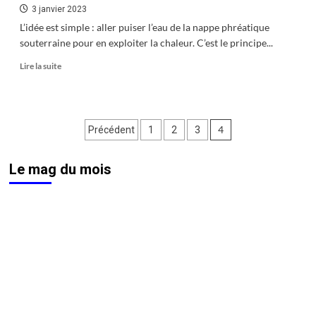
3 janvier 2023
L’idée est simple : aller puiser l’eau de la nappe phréatique
souterraine pour en exploiter la chaleur. C’est le principe...
En
Lire la suite
savoir
plus
sur
Forer
Pagination
4
Précédent
1
2
3
pour
chauffer
des
Le mag du mois
publications