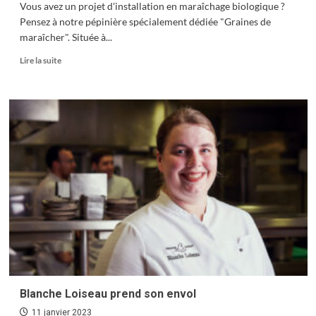
Vous avez un projet d'installation en maraîchage biologique ?
Pensez à notre pépinière spécialement dédiée "Graines de
maraîcher". Située à...
En
Lire la suite
savoir
plus
sur
Devenez
une
graine
de
maraîcher
Blanche Loiseau prend son envol
11 janvier 2023