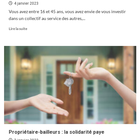
4 janvier 2023
Vous avez entre 16 et 45 ans, vous avez envie de vous investir
dans un collectif au service des autres,...
En
Lire la suite
savoir
plus
sur
Pompier,
pourquoi
pas
vous
?
Propriétaire-bailleurs : la solidarité paye