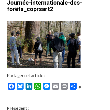
Journée-internationale-des-
forêts_coprsart2
Partager cet article :
Facebook
Bluesky
LinkedIn
WhatsApp
Messenger
Email
Print
Partager
Navigation
Précédent :