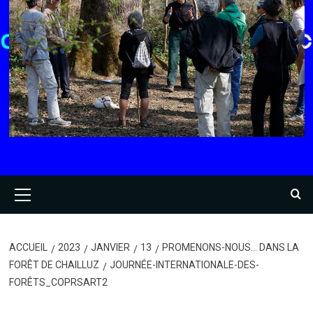
Menu
principal
ACCUEIL
2023
JANVIER
13
PROMENONS-NOUS… DANS LA
FORÊT DE CHAILLUZ
JOURNÉE-INTERNATIONALE-DES-
FORÊTS_COPRSART2