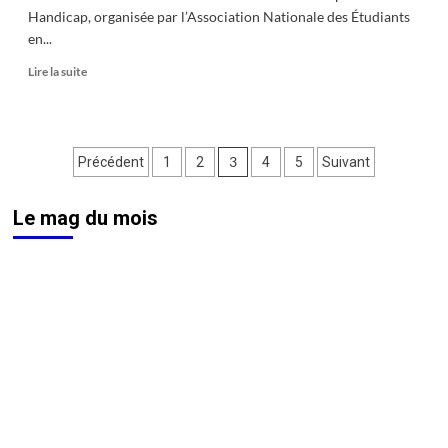
Handicap, organisée par l’Association Nationale des Étudiants
en...
En
Lire la suite
savoir
plus
sur
Sport
Pagination
3
Précédent
1
2
4
5
Suivant
&
handicap
des
font
Le mag du mois
publications
équipe