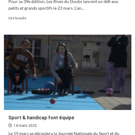
Pour sa 39e édition, Les Rives du Doubs lancent un défi aux
petits et grands sportifs le 23 mars. L’an...
En
Lire la suite
savoir
plus
sur
Au
défi
!
Sport & handicap font équipe
14 mars 2025
Le 19 mars se déroulera la Journée Nationale du Sport et du