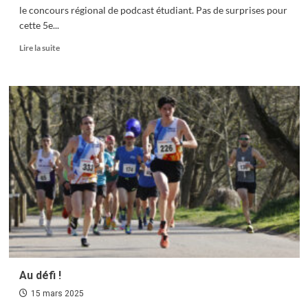
le concours régional de podcast étudiant. Pas de surprises pour
cette 5e...
En
Lire la suite
savoir
plus
sur
Podcast
étudiant
Au défi !
15 mars 2025