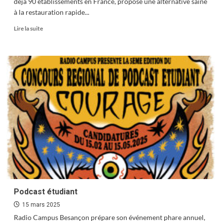
déjà 90 établissements en France, propose une alternative saine
à la restauration rapide...
En
Lire la suite
savoir
plus
sur
Eat
Salad
Podcast étudiant
15 mars 2025
Radio Campus Besançon prépare son événement phare annuel,