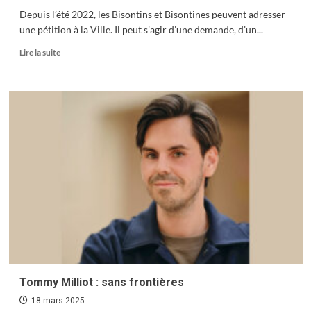
Depuis l’été 2022, les Bisontins et Bisontines peuvent adresser
une pétition à la Ville. Il peut s’agir d’une demande, d’un...
En
Lire la suite
savoir
plus
sur
Initiative
citoyenne
:
la
mairie
accueille
vos
pétitions
Tommy Milliot : sans frontières
18 mars 2025