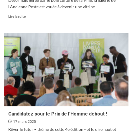
Désormais gérée par le pôle culture de la Ville, la galerie de
l’Ancienne Poste est vouée à devenir une vitrine...
En
Lire la suite
savoir
plus
sur
Vitrine
des
arts
Candidatez pour le Prix de l’Homme debout !
17 mars 2025
Rêver le futur – thème de cette 4e édition - et le dire haut et