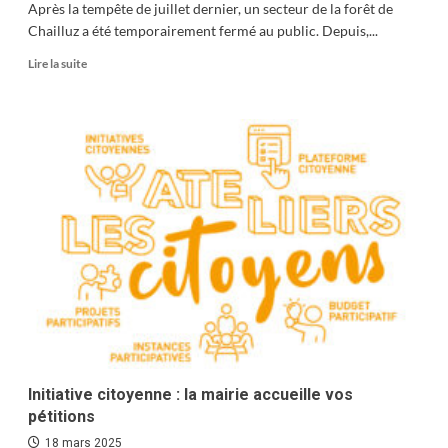
Après la tempête de juillet dernier, un secteur de la forêt de
Chailluz a été temporairement fermé au public. Depuis,...
En
Lire la suite
savoir
plus
sur
Chailluz,
la
forêt
tout
entière
Initiative citoyenne : la mairie accueille vos
pétitions
18 mars 2025