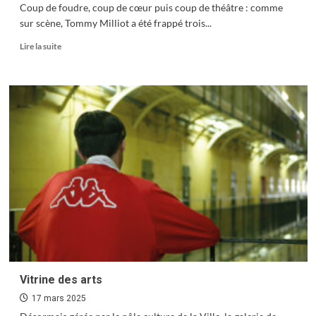
Coup de foudre, coup de cœur puis coup de théâtre : comme
sur scène, Tommy Milliot a été frappé trois...
En
Lire la suite
savoir
plus
sur
Tommy
Milliot
:
sans
frontières
Vitrine des arts
17 mars 2025