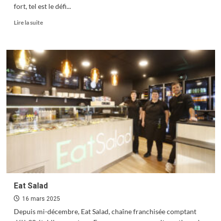
fort, tel est le défi...
En
Lire la suite
savoir
plus
sur
Candidatez
pour
le
Prix
de
l’Homme
debout
!
Eat Salad
16 mars 2025
Depuis mi-décembre, Eat Salad, chaîne franchisée comptant