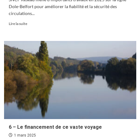
Dole-Belfort pour améliorer la fiabilité et la sécurité des
circulations...
En
Lire la suite
savoir
plus
sur
Modernisation
du
réseau
ferroviaire :
focus
sur
le
Grand
Besançon
6 – Le financement de ce vaste voyage
1 mars 2025