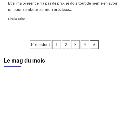
Et si ma présence n’a pas de prix, je dois tout de même en avoir
un pour rembourser mon précieux...
En
Lire la suite
savoir
plus
sur
6
Pagination
5
Précédent
1
2
3
4
–
Le
des
financement
Le mag du mois
publications
de
ce
vaste
voyage