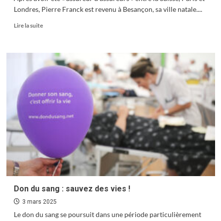
Londres, Pierre Franck est revenu à Besançon, sa ville natale....
En
Lire la suite
savoir
plus
sur
Pierre
Franck,
catalyseur
de
projets
Don du sang : sauvez des vies !
3 mars 2025
Le don du sang se poursuit dans une période particulièrement