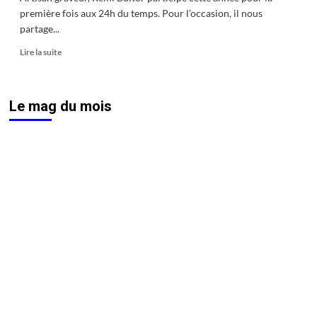
première fois aux 24h du temps. Pour l’occasion, il nous
partage...
En
Lire la suite
savoir
plus
sur
Le mag du mois
Rémi
Bultor,
la
gravure
manuelle
comme
signature