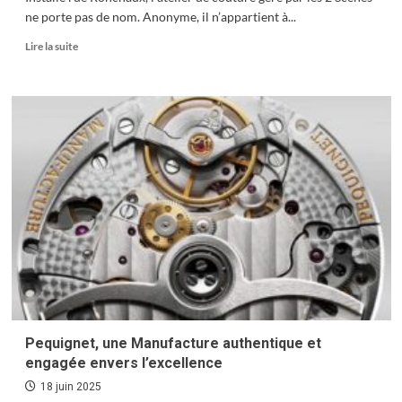
ne porte pas de nom. Anonyme, il n’appartient à...
En
Lire la suite
savoir
plus
sur
Au
fil
des
créations
Pequignet, une Manufacture authentique et
engagée envers l’excellence
18 juin 2025