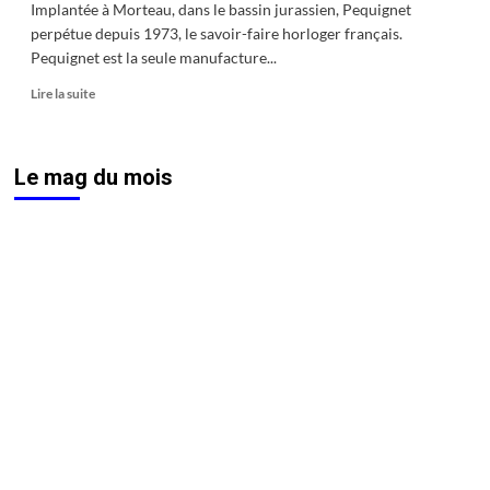
Implantée à Morteau, dans le bassin jurassien, Pequignet
perpétue depuis 1973, le savoir-faire horloger français.
Pequignet est la seule manufacture...
En
Lire la suite
savoir
plus
sur
Le mag du mois
Pequignet,
une
Manufacture
authentique
et
engagée
envers
l’excellence