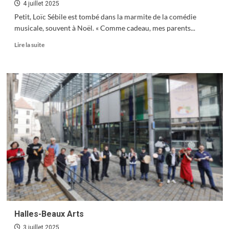
4 juillet 2025
Petit, Loïc Sébile est tombé dans la marmite de la comédie
musicale, souvent à Noël. « Comme cadeau, mes parents...
En
Lire la suite
savoir
plus
sur
Loïc
Sébile,
Musix
Magix
Halles-Beaux Arts
3 juillet 2025