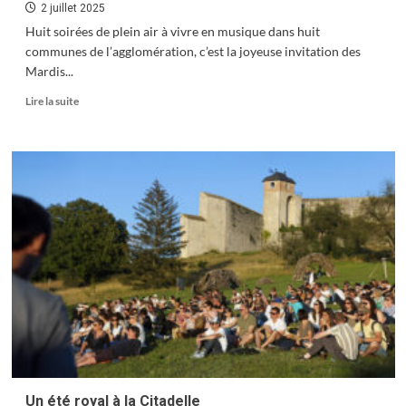
2 juillet 2025
Huit soirées de plein air à vivre en musique dans huit
communes de l’agglomération, c’est la joyeuse invitation des
Mardis...
En
Lire la suite
savoir
plus
sur
Mardis
des
Rives,
joyeuses
dérives
Un été royal à la Citadelle