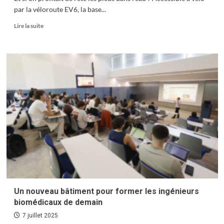
par la véloroute EV6, la base...
En
Lire la suite
savoir
plus
sur
De
nature
et
d’eau
fraîche
Un nouveau bâtiment pour former les ingénieurs
biomédicaux de demain
7 juillet 2025