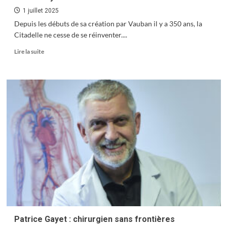
1 juillet 2025
Depuis les débuts de sa création par Vauban il y a 350 ans, la
Citadelle ne cesse de se réinventer....
En
Lire la suite
savoir
plus
sur
Un
été
royal
à
la
Citadelle
Patrice Gayet : chirurgien sans frontières