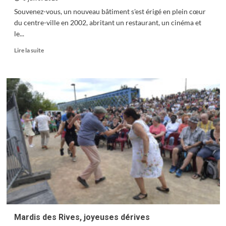
Souvenez-vous, un nouveau bâtiment s'est érigé en plein cœur
du centre-ville en 2002, abritant un restaurant, un cinéma et
le...
En
Lire la suite
savoir
plus
sur
Halles-
Beaux
Arts
Mardis des Rives, joyeuses dérives