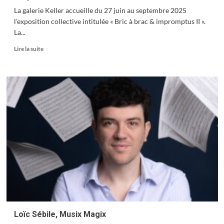
La galerie Keller accueille du 27 juin au septembre 2025
l’exposition collective intitulée « Bric à brac & impromptus II ».
La...
En
Lire la suite
savoir
plus
sur
« Bric
à
brac »,
vibrante
expo
Loïc Sébile, Musix Magix