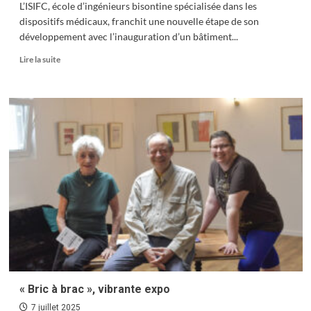
L’ISIFC, école d’ingénieurs bisontine spécialisée dans les
dispositifs médicaux, franchit une nouvelle étape de son
développement avec l’inauguration d’un bâtiment...
En
Lire la suite
savoir
plus
sur
Un
nouveau
bâtiment
pour
former
les
ingénieurs
biomédicaux
de
demain
« Bric à brac », vibrante expo
7 juillet 2025