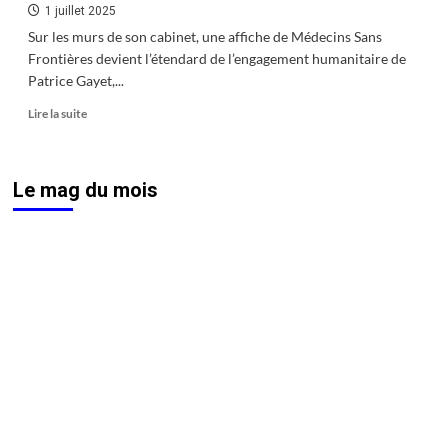
1 juillet 2025
Sur les murs de son cabinet, une affiche de Médecins Sans
Frontières devient l’étendard de l’engagement humanitaire de
Patrice Gayet,...
En
Lire la suite
savoir
plus
sur
Le mag du mois
Patrice
Gayet
:
chirurgien
sans
frontières