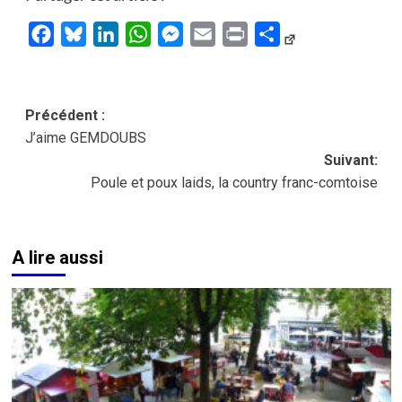
Facebook
Bluesky
LinkedIn
WhatsApp
Messenger
Email
Print
Partager
Navigation
Précédent :
J’aime GEMDOUBS
d’article
Suivant:
Poule et poux laids, la country franc-comtoise
A lire aussi