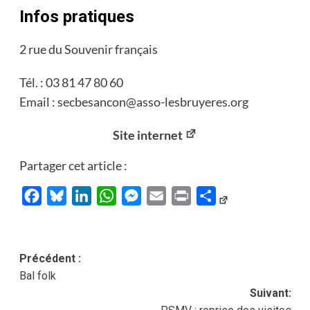
Infos pratiques
2 rue du Souvenir français
Tél. : 03 81 47 80 60
Email : secbesancon@asso-lesbruyeres.org
Site internet
Partager cet article :
Facebook
Bluesky
LinkedIn
WhatsApp
Messenger
Email
Print
Partager
Navigation
Précédent :
Bal folk
d’article
Suivant: