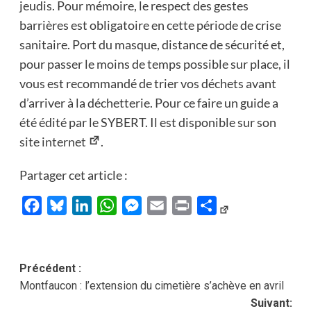
jeudis. Pour mémoire, le respect des gestes
barrières est obligatoire en cette période de crise
sanitaire. Port du masque, distance de sécurité et,
pour passer le moins de temps possible sur place, il
vous est recommandé de trier vos déchets avant
d’arriver à la déchetterie. Pour ce faire un guide a
été édité par le SYBERT. Il est disponible sur son
site internet
.
Partager cet article :
Facebook
Bluesky
LinkedIn
WhatsApp
Messenger
Email
Print
Partager
Navigation
Précédent :
Montfaucon : l’extension du cimetière s’achève en avril
d’article
Suivant: