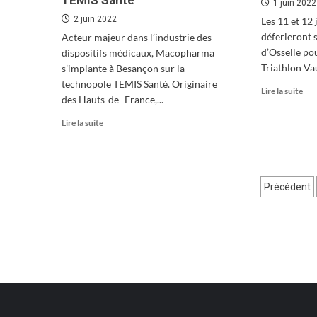
TEMIS Santé
1 juin 2022
2 juin 2022
Les 11 et 12 
déferleront 
Acteur majeur dans l’industrie des
d’Osselle po
dispositifs médicaux, Macopharma
Triathlon Vau
s’implante à Besançon sur la
technopole TEMIS Santé. Originaire
En
Lire la suite
des Hauts-de- France,...
sav
plu
En
Lire la suite
sur
savoir
Top
plus
dép
sur
pou
Macopharma
Pagin
le
Précédent
ouvre
11e
un
des
Tri
laboratoire
Vau
publi
de
recherche
sur
TEMIS
Santé