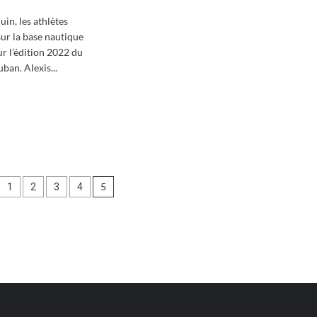
juin, les athlètes
sur la base nautique
ur l’édition 2022 du
ban. Alexis...
oir
s
art
r
ation
5
1
2
3
4
athlon
ban
cations