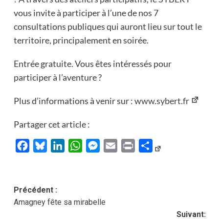
vous invite à participer à l’une de nos 7
consultations publiques qui auront lieu sur tout le
territoire, principalement en soirée.
Entrée gratuite. Vous êtes intéressés pour
participer à l’aventure ?
Plus d’informations à venir sur :
www.sybert.fr
Partager cet article :
Facebook
Bluesky
LinkedIn
WhatsApp
Messenger
Email
Print
Partager
Navigation
Précédent :
Amagney fête sa mirabelle
d’article
Suivant: