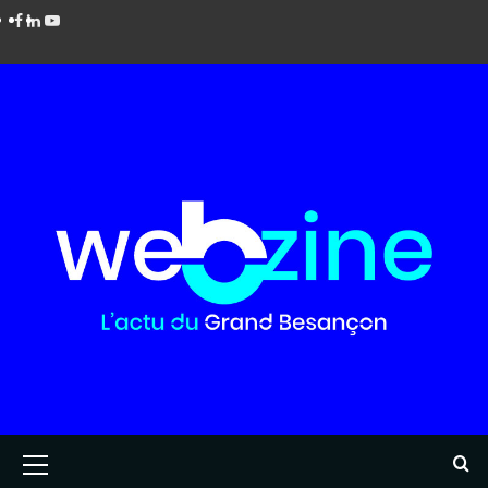
Aller
Facebook
LinkedIn
Youtube
au
contenu
Menu
principal