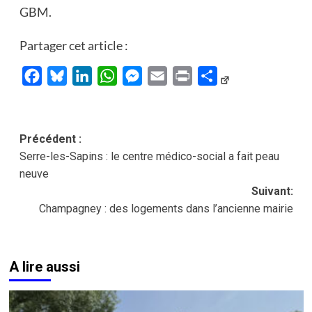
GBM.
Partager cet article :
Facebook
Bluesky
LinkedIn
WhatsApp
Messenger
Email
Print
Partager
Navigation
Précédent :
Serre-les-Sapins : le centre médico-social a fait peau
d’article
neuve
Suivant:
Champagney : des logements dans l’ancienne mairie
A lire aussi