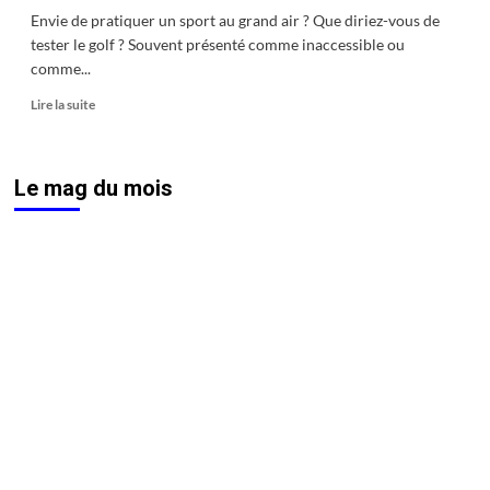
Envie de pratiquer un sport au grand air ? Que diriez-vous de
tester le golf ? Souvent présenté comme inaccessible ou
comme...
En
Lire la suite
savoir
plus
sur
Le mag du mois
Initiations
au
golf :
un
sport
intergénérationnel
et
bon
pour
la
santé