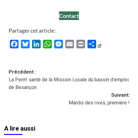
Contact
Partager cet article :
Facebook
Bluesky
LinkedIn
WhatsApp
Messenger
Email
Print
Partager
Navigation
Précédent :
La Perm’ santé de la Mission Locale du bassin d’emploi
d’article
de Besançon
Suivant:
Mardis des rives, première !
A lire aussi