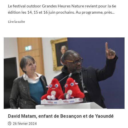
Le festival outdoor Grandes Heures Nature revient pour la 6e
édition les 14, 15 et 16 juin prochains. Au programme, près...
En
Lire la suite
savoir
plus
sur
Festival
Grandes
Heures
Nature
:
top
départ
pour
les
inscriptions
!
David Matam, enfant de Besançon et de Yaoundé
26 février 2024