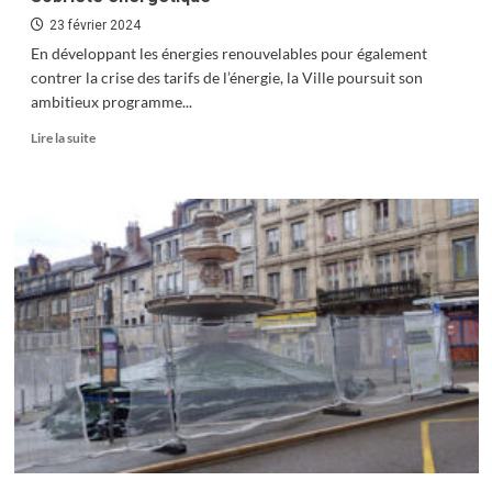
23 février 2024
En développant les énergies renouvelables pour également
contrer la crise des tarifs de l’énergie, la Ville poursuit son
ambitieux programme...
En
Lire la suite
savoir
plus
sur
Sobriété
énergétique