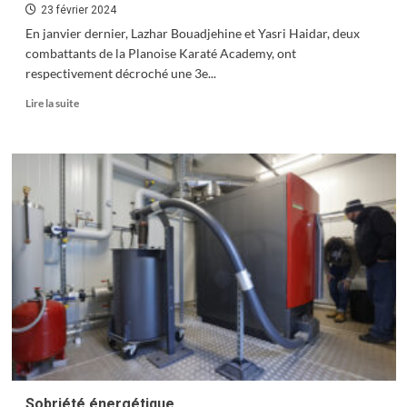
23 février 2024
En janvier dernier, Lazhar Bouadjehine et Yasri Haidar, deux
combattants de la Planoise Karaté Academy, ont
respectivement décroché une 3e...
En
Lire la suite
savoir
plus
sur
Planoise
Karaté
Académy
:
bien
plus
qu’un
club…
Sobriété énergétique