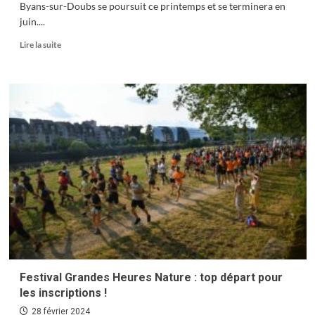
Byans-sur-Doubs se poursuit ce printemps et se terminera en
juin....
En
Lire la suite
savoir
plus
sur
Ça
tourne
à
Byans
Festival Grandes Heures Nature : top départ pour
les inscriptions !
28 février 2024