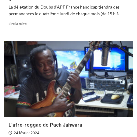
La délégation du Doubs d’APF France handicap tiendra des
permanences le quatrième lundi de chaque mois (de 15 h à...
En
Lire la suite
savoir
plus
sur
Connaître
ses
droits
avec
l’APF
L’afro-reggae de Pach Jahwara
24 février 2024