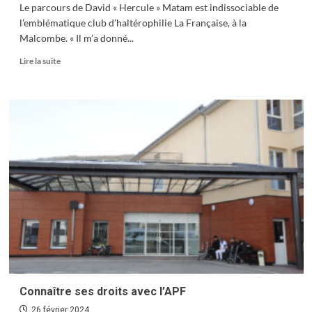
Le parcours de David « Hercule » Matam est indissociable de
l’emblématique club d’haltérophilie La Française, à la
Malcombe. « Il m’a donné...
En
Lire la suite
savoir
plus
sur
David
Matam,
enfant
de
Besançon
et
de
Yaoundé
Connaître ses droits avec l’APF
26 février 2024