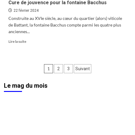
Cure de jouvence pour la fontaine Bacchus
22 février 2024
Construite au XVIe siècle, au cœur du quartier (alors) viticole
de Battant, la fontaine Bacchus compte parmi les quatre plus
anciennes...
En
Lire la suite
savoir
plus
sur
Cure
Pagination
1
2
3
Suivant
de
jouvence
des
pour
Le mag du mois
publications
la
fontaine
Bacchus