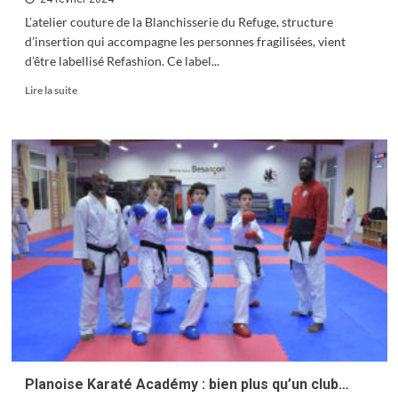
L’atelier couture de la Blanchisserie du Refuge, structure
d’insertion qui accompagne les personnes fragilisées, vient
d’être labellisé Refashion. Ce label...
En
Lire la suite
savoir
plus
sur
Refashion,
le
bonus
réparation
Planoise Karaté Académy : bien plus qu’un club…