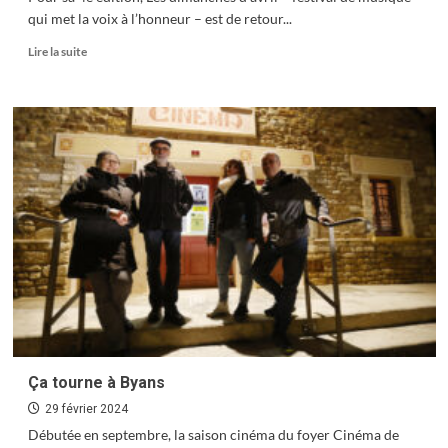
qui met la voix à l’honneur – est de retour...
En
Lire la suite
savoir
plus
sur
Les
dimanches
d’avril,
la
voix
est
libre
Ça tourne à Byans
29 février 2024
Débutée en septembre, la saison cinéma du foyer Cinéma de