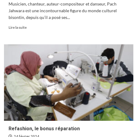
Musicien, chanteur, auteur-compositeur et danseur, Pach
Jahwara est une incontournable figure du monde culturel
bisontin, depuis qu’il a posé ses...
En
Lire la suite
savoir
plus
sur
L’afro-
reggae
de
Pach
Jahwara
Refashion, le bonus réparation
24 février 2024