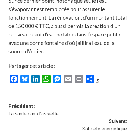
Sur ce dernier point, notons que seule l’eau
s’évaporant est remplacée pour assurer le
fonctionnement. La rénovation, d’un montant total
de 150 000 € TTC, a aussi permis la création d’un
nouveau point d’eau potable dans l’espace public
avec une borne fontaine d’où jaillira l’eau de la
source d’Arcier.
Partager cet article :
Facebook
Bluesky
LinkedIn
WhatsApp
Messenger
Email
Print
Partager
Navigation
Précédent :
La santé dans l’assiette
d’article
Suivant:
Sobriété énergétique