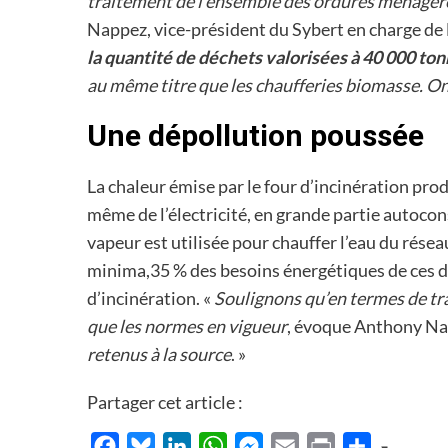
traitement de l’ensemble des ordures ménagère
Nappez, vice-président du Sybert en charge de 
la quantité de déchets valorisées à 40 000 to
au même titre que les chaufferies biomasse. On
Une dépollution poussée
La chaleur émise par le four d’incinération pro
même de l’électricité, en grande partie autoco
vapeur est utilisée pour chauffer l’eau du rése
minima,35 % des besoins énergétiques de ces de
d’incinération. «
Soulignons qu’en termes de tr
que les normes en vigueur
, évoque Anthony N
retenus à la source
. »
Partager cet article :
Facebook
Bluesky
LinkedIn
WhatsApp
Messenger
Email
Print
Partager