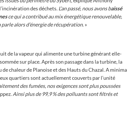
s issues du périmètre du Sybert
, explique Anthony
l’incinération des déchets.
L’an passé, nous avons b
aissé
nnes
ce qui a contribué au mix énergétique renouvelable,
 parle alors d’énergie de récupération
. »
duit de la vapeur qui alimente une turbine générant elle-
nsommée sur place. Après son passage dans la turbine, la
au de chaleur de Planoise et des Hauts du Chazal. A minima
ux quartiers sont actuellement couverts par l’unité
aitement des fumées, nos exigences sont plus poussées
appez.
Ainsi plus de 99,9 % des polluants sont filtrés et