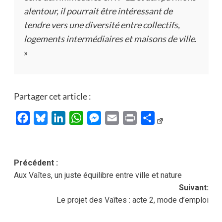
alentour, il pourrait être intéressant de
tendre vers une diversité entre collectifs,
logements intermédiaires et maisons de ville
.
»
Partager cet article :
Facebook
Bluesky
LinkedIn
WhatsApp
Messenger
Email
Print
Partager
Navigation
Précédent :
Aux Vaîtes, un juste équilibre entre ville et nature
d’article
Suivant:
Le projet des Vaîtes : acte 2, mode d’emploi