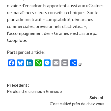
dizaine d’encadrants apportent aussi aux « Graines
de maraîchers » leurs conseils techniques. Sur le
plan administratif – comptabilité, démarches
commerciales, prévisionnels d’activité… –,
l’accompagnement des « Graines » est assuré par
Coopilote.
Partager cet article :
Facebook
Bluesky
LinkedIn
WhatsApp
Messenger
Email
Print
Partager
Navigation
Précédent :
Paroles d’anciennes « Graines »
d’article
Suivant:
C’est cultivé près de chez vous