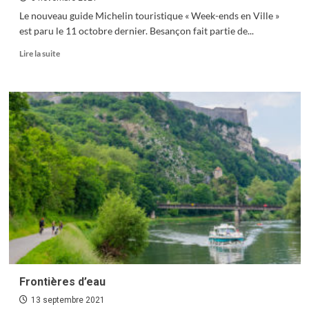
Le nouveau guide Michelin touristique « Week-ends en Ville »
est paru le 11 octobre dernier. Besançon fait partie de...
En
Lire la suite
savoir
plus
sur
Week-
ends
en
Ville
Frontières d’eau
13 septembre 2021