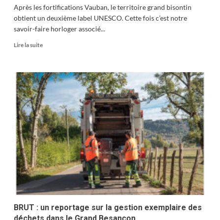
Après les fortifications Vauban, le territoire grand bisontin
obtient un deuxième label UNESCO. Cette fois c’est notre
savoir-faire horloger associé...
En
Lire la suite
savoir
plus
sur
Notre
savoir-
faire
horloger
reçoit
le
label
UNESCO
BRUT : un reportage sur la gestion exemplaire des
déchets dans le Grand Besançon