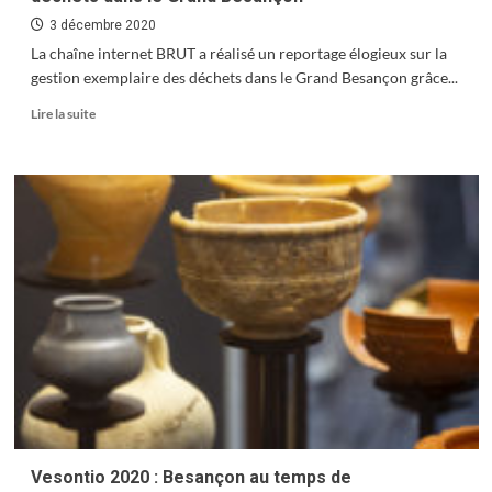
3 décembre 2020
La chaîne internet BRUT a réalisé un reportage élogieux sur la
gestion exemplaire des déchets dans le Grand Besançon grâce...
En
Lire la suite
savoir
plus
sur
BRUT
:
un
reportage
sur
la
gestion
exemplaire
des
déchets
dans
le
Grand
Besançon
Vesontio 2020 : Besançon au temps de