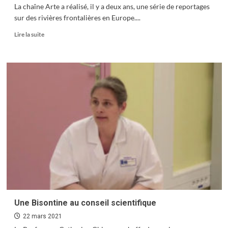
La chaîne Arte a réalisé, il y a deux ans, une série de reportages
sur des rivières frontalières en Europe....
En
Lire la suite
savoir
plus
sur
Frontières
d’eau
Une Bisontine au conseil scientifique
22 mars 2021