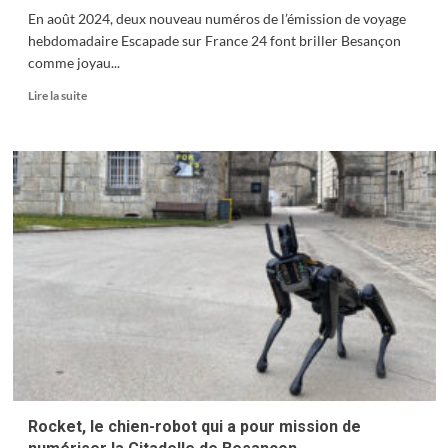
En août 2024, deux nouveau numéros de l’émission de voyage
hebdomadaire Escapade sur France 24 font briller Besançon
comme joyau...
En
Lire la suite
savoir
plus
sur
Besançon
mis
à
l’honneur
sur
Escapade
sur
France
24
Rocket, le chien-robot qui a pour mission de