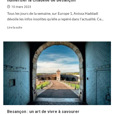
numériser la Citadelle de Besançon
10 mars 2023
Tous les jours de la semaine, sur Europe 1, Anissa Haddadi
dévoile les infos insolites qu'elle a repéré dans l'actualité. Ce...
En
Lire la suite
savoir
plus
sur
Rocket,
le
chien-
robot
qui
a
pour
mission
de
numériser
la
Citadelle
de
Besançon
Besançon : un art de vivre à savourer