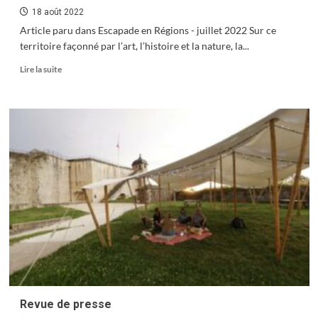
18 août 2022
Article paru dans Escapade en Régions - juillet 2022 Sur ce
territoire façonné par l’art, l’histoire et la nature, la...
En
Lire la suite
savoir
plus
sur
Besançon
:
un
art
de
vivre
à
savourer
Revue de presse