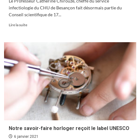
Le Professeur Catherine Chirouze, cheffe du service
infectiologie du CHU de Besançon fait désormais partie du
Conseil scientifique de 17...
En
Lire la suite
savoir
plus
sur
Une
Bisontine
au
conseil
scientifique
Notre savoir-faire horloger reçoit le label UNESCO
6 janvier 2021