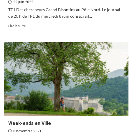
22 juin 2022
TF1 Des chercheurs Grand Bisontins au Pôle Nord. Le journal
de 20 h de TF1 du mercredi 8 juin consacrait...
En
Lire la suite
savoir
plus
sur
Revue
de
presse
Week-ends en Ville
8 novembre 2021