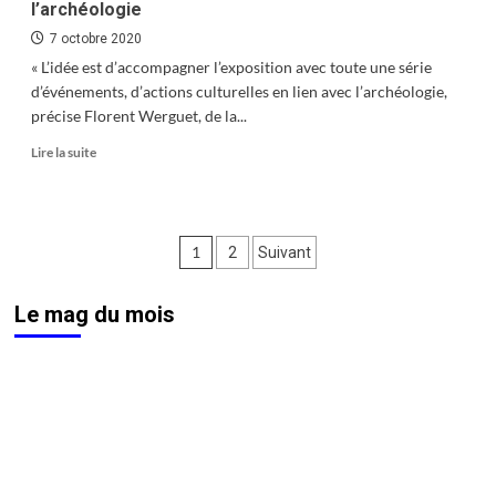
l’archéologie
7 octobre 2020
« L’idée est d’accompagner l’exposition avec toute une série
d’événements, d’actions culturelles en lien avec l’archéologie,
précise Florent Werguet, de la...
En
Lire la suite
savoir
plus
sur
Vesontio
Pagination
1
2
Suivant
2020
:
des
Besançon
Le mag du mois
publications
au
temps
de
l’archéologie