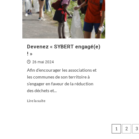
Devenez « SYBERT engagé(e)
! »
26 mai 2024
Afin d’encourager les associations et
les communes de son territoire à
s’engager en faveur de la réduction
des déchets et...
En
Lire la suite
savoir
plus
sur
Devenez
Pagin
1
2
3
« SYBERT
engagé(e)