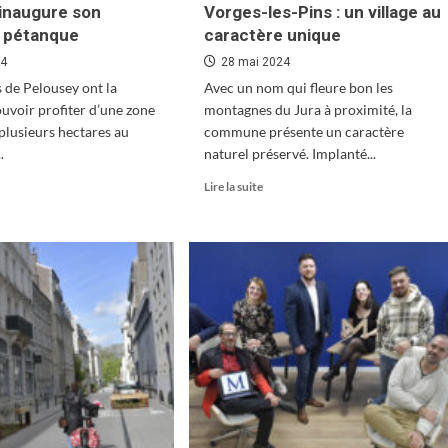
inaugure son
Vorges-les-Pins : un village au
e pétanque
caractère unique
24
28 mai 2024
s de Pelousey ont la
Avec un nom qui fleure bon les
uvoir profiter d’une zone
montagnes du Jura à proximité, la
 plusieurs hectares au
commune présente un caractère
.
naturel préservé. Implanté...
En
Lire la suite
oir
savoir
s
plus
sur
ousey
Vorges-
ugure
les-
Pins
rain
:
un
anque
village
au
caractère
unique