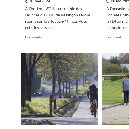
31 mai 2024
30 mai 20
À l’horizon 2026, l’ensemble des
A l’occasion
services du CHU de Besançon seront
Société Fra
réunis sur le site Jean-Minjoz. Pour
(SFD) en mar
cela, les services...
laboratoires L
En
En
Lire la suite
Lire la suite
savoir
sav
plus
plu
sur
sur
CHU
Rec
Minjoz
de
:
disp
un
méd
futur
à
bâtiment
Eco
pour
Val
la
psychiatrie