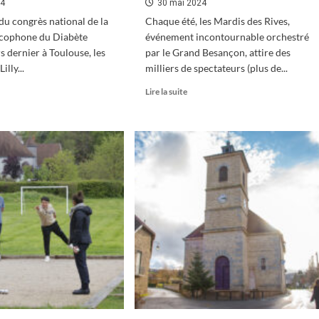
24
30 mai 2024
 du congrès national de la
Chaque été, les Mardis des Rives,
ncophone du Diabète
événement incontournable orchestré
s dernier à Toulouse, les
par le Grand Besançon, attire des
illy...
milliers de spectateurs (plus de...
En
Lire la suite
oir
savoir
s
plus
sur
yclage
Saint-
Vit
ositifs
:
icaux
les
mardis
le-
des
entin
rives
dynamisent
l’été