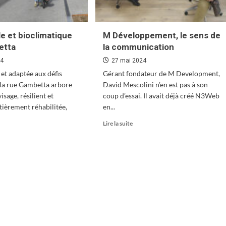
le et bioclimatique
M Développement, le sens de
etta
la communication
24
27 mai 2024
 et adaptée aux défis
Gérant fondateur de M Development,
 la rue Gambetta arbore
David Mescolini n’en est pas à son
sage, résilient et
coup d’essai. Il avait déjà créé N3Web
ntièrement réhabilitée,
en...
En
Lire la suite
savoir
plus
oir
sur
s
M
Développement,
le
velle
sens
de
climatique
la
communication
betta