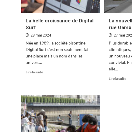
La belle croissance de Digital
La nouvel
Surf
rue Gamb
28 mai 2024
27 mai 20
Née en 1989, la société bisontine
Plus durable
Digital Surf s’est non seulement fait
climatiques,
une place mais un nom dans les
un nouveau vi
univers...
convivial. E
elle...
En
Lire la suite
savoir
En
Lire la suite
plus
sav
sur
plu
La
sur
belle
La
croissance
nou
de
et
Digital
bio
Surf
rue
Gam