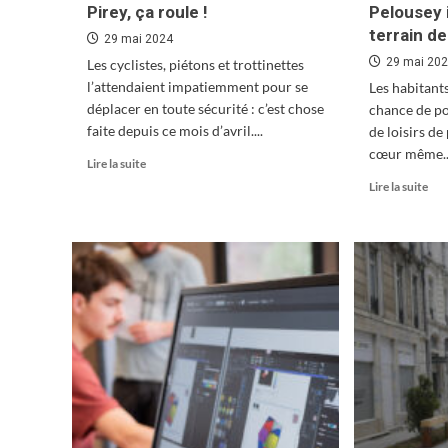
Pirey, ça roule !
Pelousey 
terrain d
29 mai 2024
29 mai 20
Les cyclistes, piétons et trottinettes
l’attendaient impatiemment pour se
Les habitant
déplacer en toute sécurité : c’est chose
chance de po
faite depuis ce mois d’avril....
de loisirs de
cœur même..
En
Lire la suite
savoir
En
Lire la suite
plus
sav
sur
plu
Pirey,
sur
ça
Pel
roule
ina
!
son
ter
de
pét