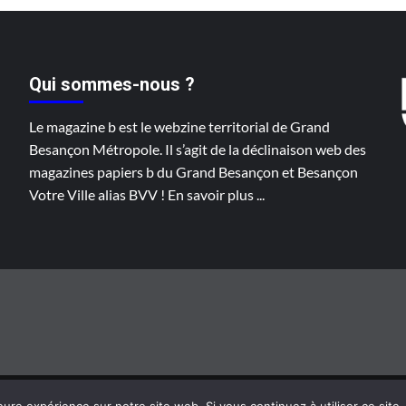
ations
Qui sommes-nous ?
Le magazine b est le webzine territorial de Grand
Besançon Métropole. Il s’agit de la déclinaison web des
magazines papiers b du Grand Besançon et Besançon
Votre Ville alias BVV !
En savoir plus
...
Grand Besançon Métropole 2020 ©
|
CoverNews
par AF themes