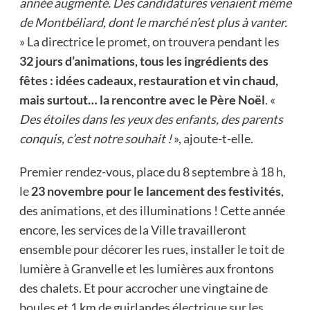
année augmenté. Des candidatures venaient même
de Montbéliard, dont le marché n’est plus à vanter.
» La directrice le promet, on trouvera pendant les
32 jours d’animations, tous les ingrédients des
fêtes : idées cadeaux, restauration et vin chaud,
mais surtout… la rencontre avec le Père Noël
. «
Des étoiles dans les yeux des enfants, des parents
conquis, c’est notre souhait !
», ajoute-t-elle.
Premier rendez-vous, place du 8 septembre à 18 h,
le
23 novembre pour le lancement des festivités
,
des animations, et des illuminations ! Cette année
encore, les services de la Ville travailleront
ensemble pour décorer les rues, installer le toit de
lumière à Granvelle et les lumières aux frontons
des chalets. Et pour accrocher une vingtaine de
boules et 1 km de guirlandes électrique sur les