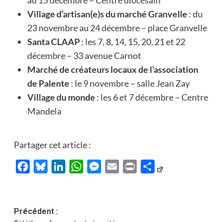
au 15 décembre – Centre diocésain
Village d’artisan(e)s du marché Granvelle
: du
23 novembre au 24 décembre – place Granvelle
Santa CLAAP
: les 7, 8, 14, 15, 20, 21 et 22
décembre – 33 avenue Carnot
Marché de créateurs locaux de l’association
de Palente
: le 9 novembre – salle Jean Zay
Village du monde
: les 6 et 7 décembre – Centre
Mandela
Partager cet article :
Facebook
Bluesky
LinkedIn
WhatsApp
Messenger
Email
Print
Partager
Navigation
Précédent :