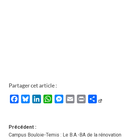
Partager cet article :
Facebook
Bluesky
LinkedIn
WhatsApp
Messenger
Email
Print
Partager
Navigation
Précédent :
Campus Bouloie-Temis : Le B.A.-BA de la rénovation
d’article