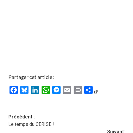
Partager cet article :
Facebook
Bluesky
LinkedIn
WhatsApp
Messenger
Email
Print
Partager
Navigation
Précédent :
Le temps du CERISE !
d’article
Suivant: