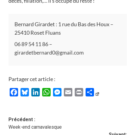
décès, filiation,… il s’occupe du reste !
Bernard Girardet : 1 rue du Bas des Houx –
25410 Roset Fluans
06 89 54 11 86
–
girardetbernard0@gmail.com
Partager cet article :
Facebook
Bluesky
LinkedIn
WhatsApp
Messenger
Email
Print
Partager
Navigation
Précédent :
Week-end carnavalesque
d’article
Suivant: