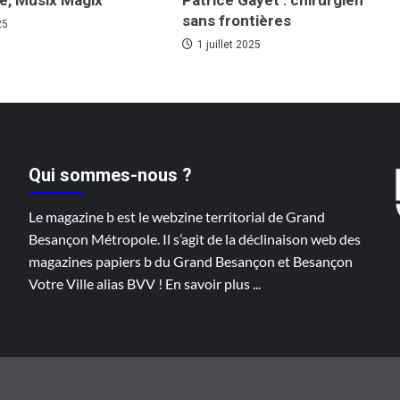
le, Musix Magix
Patrice Gayet : chirurgien
sans frontières
25
1 juillet 2025
Qui sommes-nous ?
Le magazine b est le webzine territorial de Grand
Besançon Métropole. Il s’agit de la déclinaison web des
magazines papiers b du Grand Besançon et Besançon
Votre Ville alias BVV !
En savoir plus
...