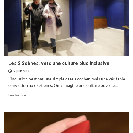
gravure
manuelle
Art et design au rendez-vous de l’horlogerie
comme
signature
5
Culture : save the date
6
Les 2 Scènes, vers une culture plus inclusive
2 juin 2025
L’inclusion n’est pas une simple case à cocher, mais une véritable
Sensationnelles Grandes Heures Nature
conviction aux 2 Scènes. On y imagine une culture ouverte...
7
En
Lire la suite
savoir
plus
sur
Les
2
Scènes,