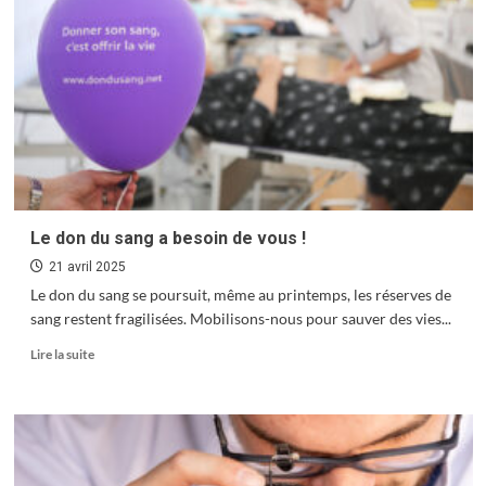
Trees :
les
arts
en
forêt
Le don du sang a besoin de vous !
21 avril 2025
Le don du sang se poursuit, même au printemps, les réserves de
sang restent fragilisées. Mobilisons-nous pour sauver des vies...
En
Lire la suite
savoir
plus
sur
Le
don
du