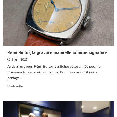
roule
doux
Le Camping Les Lacs d’Osselle
officiellement classé 2 étoiles
1
« Bric à brac », vibrante expo
2
Rémi Bultor, la gravure manuelle comme signature
3 juin 2025
Artisan graveur, Rémi Bultor participe cette année pour la
Mardis des Rives, joyeuses dérives
première fois aux 24h du temps. Pour l’occasion, il nous
partage...
3
En
Lire la suite
savoir
plus
Un été royal à la Citadelle
sur
Rémi
4
Bultor,
la