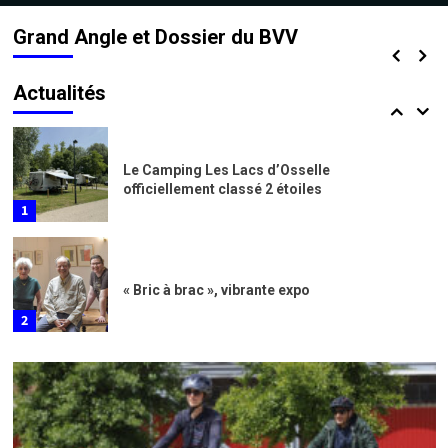
nuls
Grand Angle et Dossier du BVV
9 avril 2025
Sensationnelles Grandes Heures Nature
Actualités
7
Le Camping Les Lacs d’Osselle
officiellement classé 2 étoiles
1
« Bric à brac », vibrante expo
2
Actualités
Mardis des Rives, joyeuses dérives
3