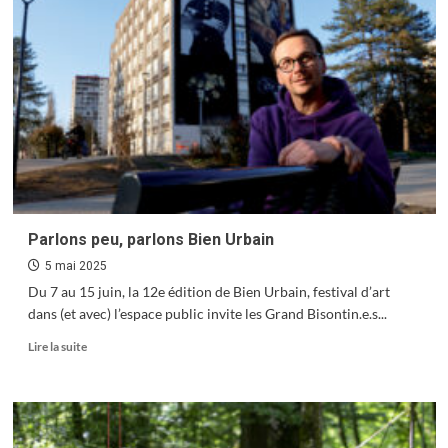
public
modernisé
le
long
des
voies
du
tramway
Parlons peu, parlons Bien Urbain
5 mai 2025
Du 7 au 15 juin, la 12e édition de Bien Urbain, festival d’art
dans (et avec) l’espace public invite les Grand Bisontin.e.s...
En
Lire la suite
savoir
plus
sur
Parlons
peu,