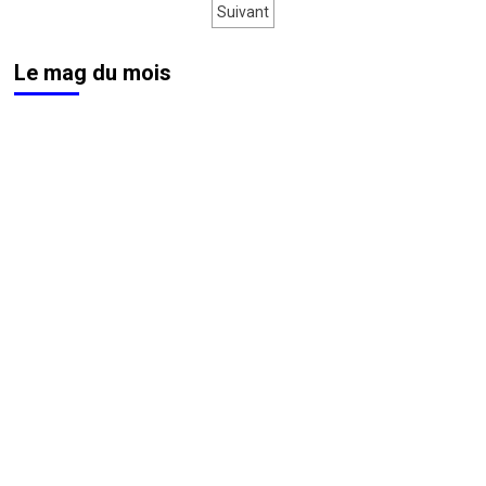
désormais
des
Suivant
sa
publications
journée
internationale !
Le mag du mois