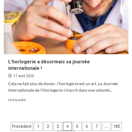
sang
a
besoin
de
vous
!
L’horlogerie a désormais sa journée
internationale !
17 avril 2025
Cela ne fait plus de doute : l’horlogerie est un art. La Journée
Internationale de l’Horlogerie s’inscrit dans une volonté...
En
Lire la suite
savoir
plus
sur
L’horlogerie
Pagination
4
…
Précédent
1
2
3
5
6
7
185
a