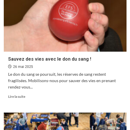
vers
une
culture
plus
inclusive
Sauvez des vies avec le don du sang !
26 mai 2025
Le don du sang se poursuit, les réserves de sang restent
fragilisées. Mobilisons-nous pour sauver des vies en prenant
rendez-vous...
En
Lire la suite
savoir
plus
sur
Sauvez
des
vies