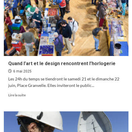
avec
le
don
du
sang
!
Quand l’art et le design rencontrent l’horlogerie
6 mai 2025
Les 24h du temps se tiendront le samedi 21 et le dimanche 22
juin, Place Granvelle. Elles inviteront le public...
En
Lire la suite
savoir
plus
sur
Quand
l’art
et