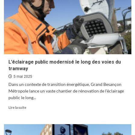
le
design
rencontrent
l’horlogerie
L’éclairage public modernisé le long des voies du
tramway
5 mai 2025
Dans un contexte de transition énergétique, Grand Besançon
Métropole lance un vaste chantier de rénovation de l’éclairage
public le long...
En
Lire la suite
savoir
plus
sur
L’éclairage