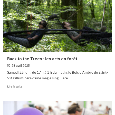
parlons
Bien
Urbain
Back to the Trees : les arts en forêt
28 avril 2025
Samedi 28 juin, de 17 h à 1 h du matin, le Bois d’Ambre de Saint-
Vit s’illuminera d’une magie singulière...
En
Lire la suite
savoir
plus
sur
Back
to
the