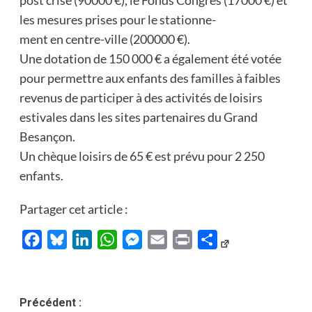
les mesures prises pour le stationne-
ment en centre-ville (200000 €).
Une dotation de 150 000 € a également été votée
pour permettre aux enfants des familles à faibles
revenus de participer à des activités de loisirs
estivales dans les sites partenaires du Grand
Besançon.
Un chèque loisirs de 65 € est prévu pour 2 250
enfants.
Partager cet article :
Facebook
Bluesky
LinkedIn
WhatsApp
Messenger
Email
Print
Partager
Navigation
Précédent :