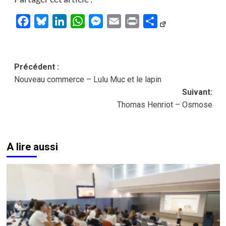
Facebook
Bluesky
LinkedIn
WhatsApp
Messenger
Email
Print
Partager
Navigation
Précédent :
Nouveau commerce – Lulu Muc et le lapin
d’article
Suivant:
Thomas Henriot – Osmose
A lire aussi