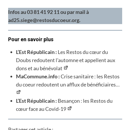
Infos au 03 81 41 92 11 ou par mail à
ad25.siege@restosducoeur.org
.
Pour en savoir plus
L’Est Républicain :
Les Restos du cœur du
Doubs redoutent l’automne et appellent aux
dons et au bénévolat
MaCommune.info :
Crise sanitaire : les Restos
du coeur redoutent un afflux de bénéficiaires…
L’Est Républicain :
Besançon : les Restos du
cœur face au Covid-19
Partager cet article :