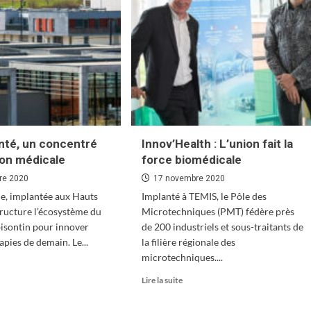
de
demain
estissement
ions
c
entifique
nté, un concentré
Innov’Health : L’union fait la
striel
ion médicale
force biomédicale
MIS
re 2020
17 novembre 2020
e, implantée aux Hauts
Implanté à TEMIS, le Pôle des
tructure l’écosystème du
Microtechniques (PMT) fédère près
isontin pour innover
de 200 industriels et sous-traitants de
apies de demain. Le...
la filière régionale des
microtechniques....
oir
En
Lire la suite
s
savoir
plus