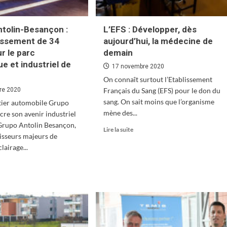
tolin-Besançon :
L’EFS : Développer, dès
issement de 34
aujourd’hui, la médecine de
ur le parc
demain
ue et industriel de
17 novembre 2020
On connaît surtout l’Etablissement
re 2020
Français du Sang (EFS) pour le don du
sang. On sait moins que l’organisme
tier automobile Grupo
mène des...
e son avenir industriel
Grupo Antolin Besançon,
En
Lire la suite
isseurs majeurs de
savoir
lairage...
plus
sur
L’EFS
oir
:
s
Développer,
dès
upe
aujourd’hui,
olin-
la
ançon
médecine