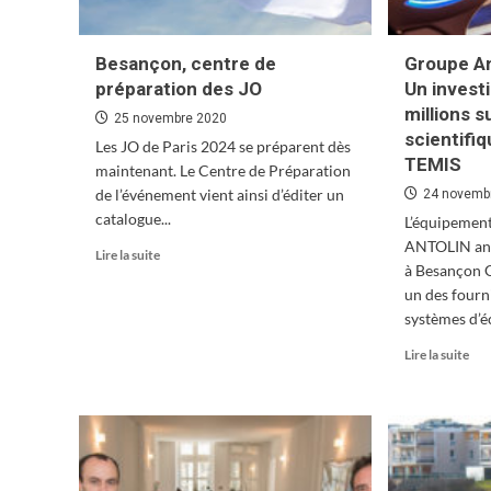
décembre
Besançon, centre de
Groupe An
préparation des JO
Un invest
millions s
25 novembre 2020
scientifiq
Les JO de Paris 2024 se préparent dès
TEMIS
maintenant. Le Centre de Préparation
de l’événement vient ainsi d’éditer un
24 novemb
catalogue...
L’équipemen
ANTOLIN ancr
En
Lire la suite
à Besançon 
savoir
plus
un des fourn
sur
systèmes d’éc
Besançon,
En
Lire la suite
centre
sav
de
plu
préparation
sur
des
Gro
JO
Ant
Bes