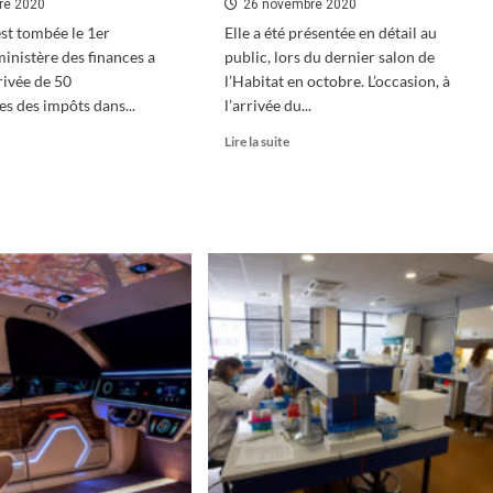
re 2020
26 novembre 2020
est tombée le 1er
Elle a été présentée en détail au
ministère des finances a
public, lors du dernier salon de
rivée de 50
l’Habitat en octobre. L’occasion, à
es des impôts dans...
l’arrivée du...
En
Lire la suite
oir
savoir
s
plus
sur
La
ctionnaires
mallette
ivent
énergie
pour
ançon
un
autodiagnostic
gratuit