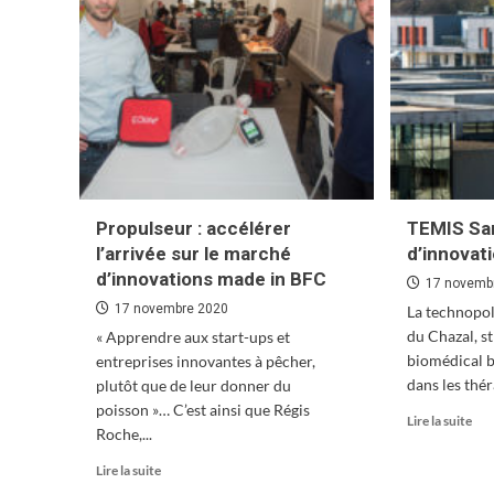
:
Un
inv
de
34
mill
sur
le
par
sci
et
Propulseur : accélérer
TEMIS Sa
indu
l’arrivée sur le marché
d’innovat
de
d’innovations made in BFC
TE
17 novemb
17 novembre 2020
La technopol
du Chazal, s
« Apprendre aux start-ups et
biomédical b
entreprises innovantes à pêcher,
dans les thér
plutôt que de leur donner du
poisson »… C’est ainsi que Régis
En
Lire la suite
Roche,...
sav
plu
En
Lire la suite
sur
savoir