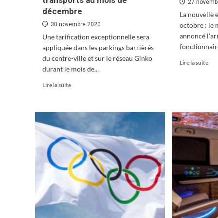
transports au mois de
27 novemb
décembre
La nouvelle 
30 novembre 2020
octobre : le 
annoncé l’ar
Une tarification exceptionnelle sera
fonctionnair
appliquée dans les parkings barrièrés
du centre-ville et sur le réseau Ginko
En
Lire la suite
durant le mois de...
sav
plu
En
Lire la suite
sur
savoir
50
plus
fon
sur
arr
Tarification
à
exceptionnelle
Bes
du
stationnement
et
dans
les
transports
au
mois
de