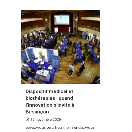
TE
plus
San
sur
un
Propulseur
con
:
d’i
accélérer
méd
l’arrivée
sur
le
marché
d’innovations
made
in
BFC
Dispositif médical et
biothérapies : quand
l’innovation s’invite à
Besançon
17 novembre 2020
Savez-vous où a lieu « le » rendez-vous