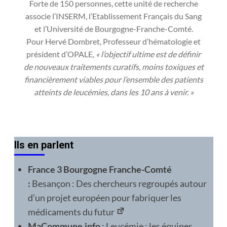
Forte de 150 personnes, cette unité de recherche
associe l’INSERM, l’Etablissement Français du Sang
et l’Université de Bourgogne-Franche-Comté.
Pour Hervé Dombret, Professeur d’hématologie et
président d’OPALE,
« l’objectif ultime est de définir
de nouveaux traitements curatifs, moins toxiques et
financiè­rement viables pour l’ensemble des patients
atteints de leucémies, dans les 10 ans à venir. »
Ils en parlent
France 3 Bourgogne Franche-Comté
:
Besançon : Des chercheurs regroupés autour
d’un projet européen pour fabriquer les
médicaments du futur
MaCommune.info
:
Leucémie : les équipes