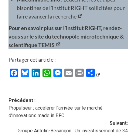
bisontines de l’institut RIGHT sollicitées pour
faire avancer la recherche
Pour en savoir plus sur l’institut RIGHT, rendez-
vous sur le
site du technopôle microtechnique &
scientifique TEMIS
Partager cet article :
Facebook
Bluesky
LinkedIn
WhatsApp
Messenger
Email
Print
Partager
Navigation
Précédent :
Propulseur : accélérer l’arrivée sur le marché
d’article
d’innovations made in BFC
Suivant:
Groupe Antolin-Besançon : Un investissement de 34