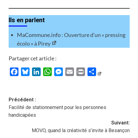
Ils en parlent
MaCommune.info :
Ouverture d’un « pressing
écolo » à Pirey
Partager cet article :
Facebook
Bluesky
LinkedIn
WhatsApp
Messenger
Email
Print
Partager
Navigation
Précédent :
Facilité de stationnement pour les personnes
d’article
handicapées
Suivant:
MOVO, quand la créativité s’invite à Besançon