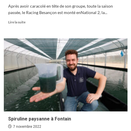
Après avoir caracolé en tête de son groupe, toute la saison
passée, le Racing Besançon est monté enNational 2, la...
En
Lire la suite
savoir
plus
sur
Racing
Besançon
:
une
saison
pour
apprendre
Spiruline paysanne à Fontain
7 novembre 2022