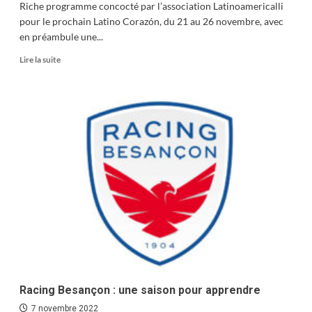
Riche programme concocté par l’association Latinoamericalli
pour le prochain Latino Corazón, du 21 au 26 novembre, avec
en préambule une...
En
Lire la suite
savoir
plus
sur
Le
cœur
à
l’honneur
Racing Besançon : une saison pour apprendre
7 novembre 2022