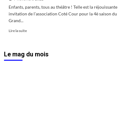
Enfants, parents, tous au théâtre ! Telle est la réjouissante
invitation de l’association Coté Cour pour la 4è saison du
Grand...
En
Lire la suite
savoir
plus
sur
Le mag du mois
Le
Grand
8,
un
goût
de
framboise
et
un
loup