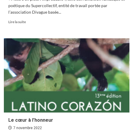
poétique du Supercollectif, entité de travail portée par
l’association Divague basée...
En
Lire la suite
savoir
plus
sur
Le
« Super
Cabaret »
à
Besançon
Le cœur à l’honneur
7 novembre 2022