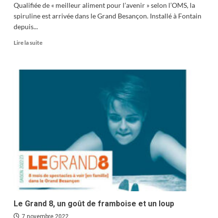
Qualifiée de « meilleur aliment pour l’avenir » selon l’OMS, la
spiruline est arrivée dans le Grand Besançon. Installé à Fontain
depuis...
En
Lire la suite
savoir
plus
sur
Spiruline
paysanne
à
Fontain
Le Grand 8, un goût de framboise et un loup
7 novembre 2022