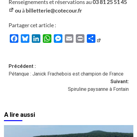
Renseignements et réservations au
03 81 25 51 45
ou
à
billetterie@cotecour.fr
Partager cet article :
Facebook
Bluesky
LinkedIn
WhatsApp
Messenger
Email
Print
Partager
Navigation
Précédent :
Pétanque : Janick Frachebois est champion de France
d’article
Suivant:
Spiruline paysanne à Fontain
A lire aussi