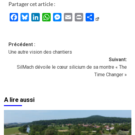
Partager cet article :
Facebook
Bluesky
LinkedIn
WhatsApp
Messenger
Email
Print
Partager
Navigation
Précédent :
Une autre vision des chantiers
d’article
Suivant:
SilMach dévoile le cœur silicium de sa montre « The
Time Changer »
A lire aussi