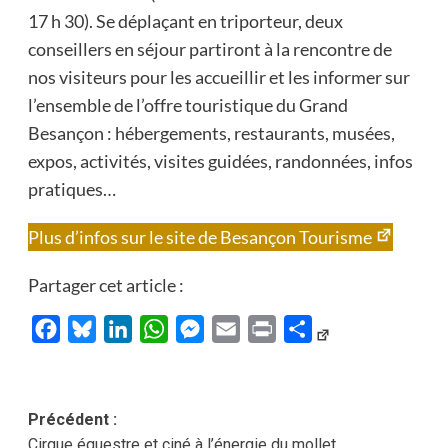
17 h 30). Se déplaçant en triporteur, deux
conseillers en séjour partiront à la rencontre de
nos visiteurs pour les accueillir et les informer sur
l’ensemble de l’offre touristique du Grand
Besançon : hébergements, restaurants, musées,
expos, activités, visites guidées, randonnées, infos
pratiques…
Plus d’infos sur le site de Besançon Tourisme
Partager cet article :
Facebook
Bluesky
LinkedIn
WhatsApp
Messenger
Email
Print
Partager
Navigation
Précédent :
Cirque équestre et ciné à l’énergie du mollet