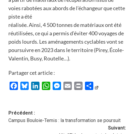
voies rabotées aux abords de l’échangeur que cette
piste a été
réalisée. Ainsi, 4 500 tonnes de matériaux ont été
réutilisées, ce qui a permis d’éviter 400 voyages de
poids lourds. Les aménagements cyclables vont se
poursuivre en 2023 dans le territoire (Pirey, École-
Valentin, Busy, Routelle…).
Partager cet article :
Facebook
Bluesky
LinkedIn
WhatsApp
Messenger
Email
Print
Partager
Navigation
Précédent :
Campus Bouloie-Temis : la transformation se poursuit
d’article
Suivant: