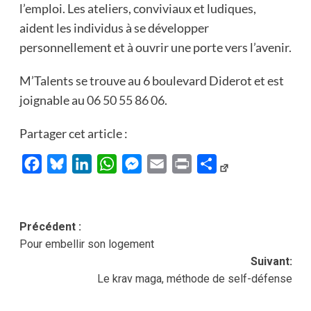
l’emploi. Les ateliers, conviviaux et ludiques,
aident les individus à se développer
personnellement et à ouvrir une porte vers l’avenir.
M’Talents se trouve au 6 boulevard Diderot et est
joignable au
06 50 55 86 06
.
Partager cet article :
Facebook
Bluesky
LinkedIn
WhatsApp
Messenger
Email
Print
Partager
Navigation
Précédent :
Pour embellir son logement
d’article
Suivant:
Le krav maga, méthode de self-défense