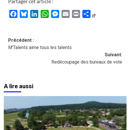
Partager cet article :
Facebook
Bluesky
LinkedIn
WhatsApp
Messenger
Email
Print
Partager
Navigation
Précédent :
M’Talents aime tous les talents
d’article
Suivant:
Redécoupage des bureaux de vote
A lire aussi