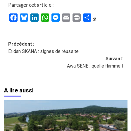
Partager cet article :
Facebook
Bluesky
LinkedIn
WhatsApp
Messenger
Email
Print
Partager
Navigation
Précédent :
Eridan SKANA : signes de réussite
d’article
Suivant:
Awa SENE : quelle flamme !
A lire aussi