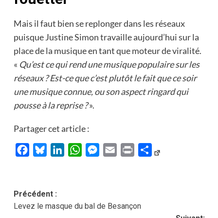
Mais il faut bien se replonger dans les réseaux
puisque Justine Simon travaille aujourd’hui sur la
place de la musique en tant que moteur de viralité.
«
Qu’est ce qui rend une musique populaire sur les
réseaux ? Est-ce que c’est plutôt le fait que ce soir
une musique connue, ou son aspect ringard qui
pousse à la reprise ?
».
Partager cet article :
Facebook
Bluesky
LinkedIn
WhatsApp
Messenger
Email
Print
Partager
Navigation
Précédent :
Levez le masque du bal de Besançon
d’article