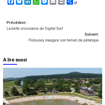
Facebook
Bluesky
LinkedIn
WhatsApp
Messenger
Email
Print
Partager
Navigation
Précédent :
La belle croissance de Digital Surf
d’article
Suivant:
Pelousey inaugure son terrain de pétanque
A lire aussi