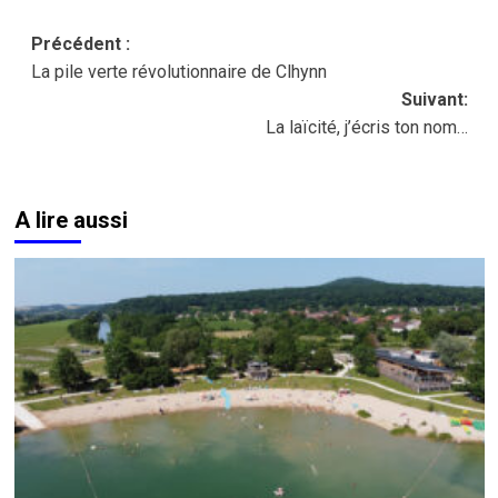
Navigation
Précédent :
La pile verte révolutionnaire de Clhynn
d’article
Suivant:
La laïcité, j’écris ton nom…
A lire aussi