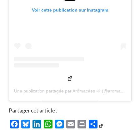
Voir cette publication sur Instagram
Une publication partagée par Arômacées 🌱 (@aromacees)
Partager cet article :
Facebook
Bluesky
LinkedIn
WhatsApp
Messenger
Email
Print
Partager