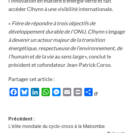
l’innovation en matière d’énergie verte et fait
accéder Clhynn à une visibilité internationale.
«
Fière de répondre à trois objectifs de
développement durable de l’ONU, Clhynn s’engage
à devenir un acteur majeur de la transition
énergétique, respectueuse de l’environnement, de
l’humain et de la vie au sens large
», conclut le
président et cofondateur Jean-Patrick Corso.
Partager cet article :
Facebook
Bluesky
LinkedIn
WhatsApp
Messenger
Email
Print
Partager
Navigation
Précédent :
L’élite mondiale du cyclo-cross à la Malcombe
d’article